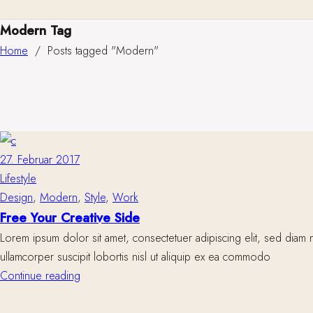
Modern Tag
Home
/
Posts tagged "Modern"
27. Februar 2017
Lifestyle
Design
,
Modern
,
Style
,
Work
Free Your Creative Side
Lorem ipsum dolor sit amet, consectetuer adipiscing elit, sed diam 
ullamcorper suscipit lobortis nisl ut aliquip ex ea commodo
Continue reading