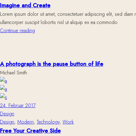
Imagine and Create
Lorem ipsum dolor sit amet, consectetuer adipiscing elit, sed diam 
ullamcorper suscipit lobortis nisl ut aliquip ex ea commodo
Continue reading
A photograph is the pause button of life
Michael Smith
24. Februar 2017
Design
Design
,
Modern
,
Technology
,
Work
Free Your Creative Side