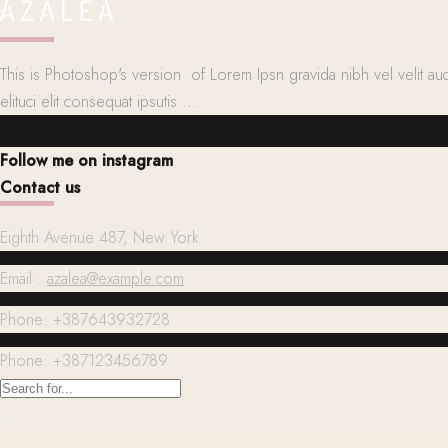
This is Photoshop's version of Lorem Ipsn gravida nibh vel velit auct
elituci elit consequat ipsutis ...
Follow me on instagram
Contact us
Eighth Avenue 487, New York
Email :
azalea@example.com
Phone: +387643932728
Phone: +387123456789