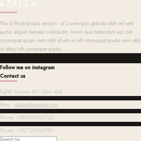
This is Photoshop's version of Lorem Ipsn gravida nibh vel velit
auctor aliquet.Aenean sollicitudin, lorem quis bibendum auci elit
consequat ipsutis sem nibh id elit.uci elit consequat ipsutis sem nibh
id elituci elit consequat ipsutis ...
Follow me on instagram
Contact us
Eighth Avenue 487, New York
Email :
azalea@example.com
Phone: +387643932728
Phone: +387123456789