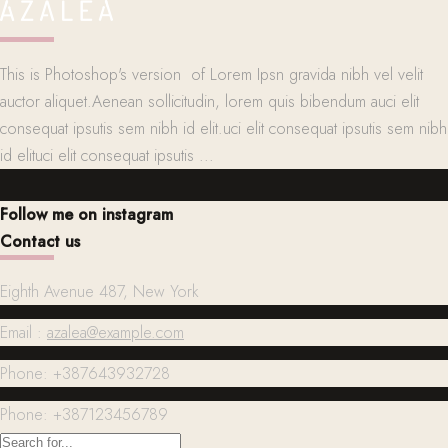
This is Photoshop's version of Lorem Ipsn gravida nibh vel velit
auctor aliquet.Aenean sollicitudin, lorem quis bibendum auci elit
consequat ipsutis sem nibh id elit.uci elit consequat ipsutis sem nibh
id elituci elit consequat ipsutis ...
Follow me on instagram
Contact us
Eighth Avenue 487, New York
Email :
azalea@example.com
Phone: +387643932728
Phone: +387123456789