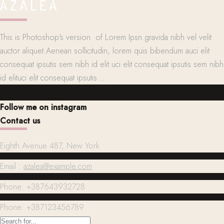
This is Photoshop's version of Lorem Ipsn gravida nibh vel velit
auctor aliquet.Aenean sollicitudin, lorem quis bibendum auci elit
consequat ipsutis sem nibh id elit.uci elit consequat ipsutis sem nibh
id elituci elit consequat ipsutis ...
Follow me on instagram
Contact us
Eighth Avenue 487, New York
Email :
azalea@example.com
Phone: +387643932728
Phone: +387123456789