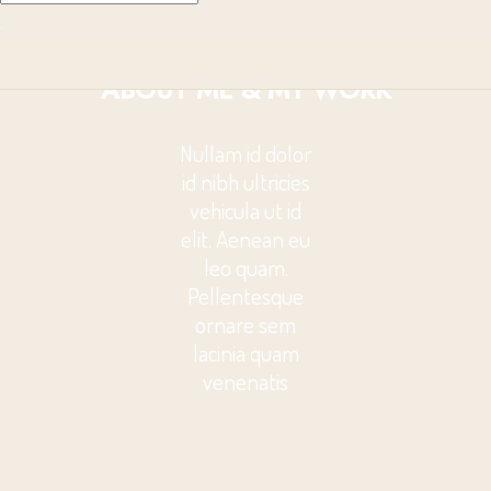
ABOUT ME & MY WORK
Nullam id dolor
id nibh ultricies
vehicula ut id
elit. Aenean eu
leo quam.
Pellentesque
ornare sem
lacinia quam
venenatis